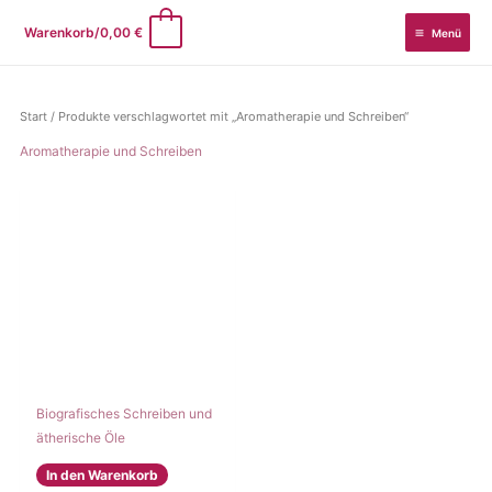
Zum
0
Warenkorb/
0,00
€
Menü
Inhalt
springen
Start
/ Produkte verschlagwortet mit „Aromatherapie und Schreiben“
Aromatherapie und Schreiben
Biografisches Schreiben und
ätherische Öle
In den Warenkorb