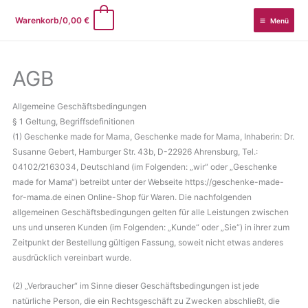
Zum
0
Warenkorb/
0,00
€
Menü
Inhalt
springen
AGB
Allgemeine Geschäftsbedingungen
§ 1 Geltung, Begriffsdefinitionen
(1) Geschenke made for Mama, Geschenke made for Mama, Inhaberin: Dr.
Susanne Gebert, Hamburger Str. 43b, D-22926 Ahrensburg, Tel.:
04102/2163034, Deutschland (im Folgenden: „wir“ oder „Geschenke
made for Mama“) betreibt unter der Webseite https://geschenke-made-
for-mama.de einen Online-Shop für Waren. Die nachfolgenden
allgemeinen Geschäftsbedingungen gelten für alle Leistungen zwischen
uns und unseren Kunden (im Folgenden: „Kunde“ oder „Sie“) in ihrer zum
Zeitpunkt der Bestellung gültigen Fassung, soweit nicht etwas anderes
ausdrücklich vereinbart wurde.
(2) „Verbraucher“ im Sinne dieser Geschäftsbedingungen ist jede
natürliche Person, die ein Rechtsgeschäft zu Zwecken abschließt, die