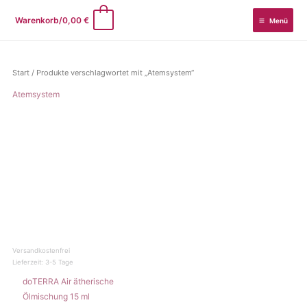
Zum
0
Warenkorb/
0,00
€
Menü
Inhalt
springen
Start
/ Produkte verschlagwortet mit „Atemsystem“
Atemsystem
Versandkostenfrei
Lieferzeit:
3-5 Tage
doTERRA Air ätherische
Ölmischung 15 ml