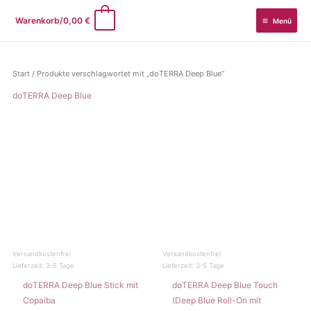
Zum
0
Warenkorb/
0,00
€
Menü
Inhalt
springen
Start
/ Produkte verschlagwortet mit „doTERRA Deep Blue“
doTERRA Deep Blue
Versandkostenfrei
Versandkostenfrei
Lieferzeit:
3-5 Tage
Lieferzeit:
3-5 Tage
doTERRA Deep Blue Stick mit
doTERRA Deep Blue Touch
Copaiba
(Deep Blue Roll-On mit