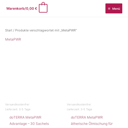
Zum
0
Warenkorb/
0,00
€
Menü
Inhalt
springen
Start
/ Produkte verschlagwortet mit „MetaPWR“
MetaPWR
Versandkostenfrei
Versandkostenfrei
Lieferzeit:
3-5 Tage
Lieferzeit:
3-5 Tage
doTERRA MetaPWR
doTERRA MetaPWR
Advantage – 30 Sachets
ätherische Ölmischung für