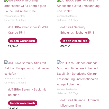
Versandkostenfrei
Versandkostenfrei
Lieferzeit:
3-5 Tage
Lieferzeit:
3-5 Tage
doTERRA ätherisches Öl Wild
doTERRA Serenity
Orange 15ml
Erholungsmischung 15ml
In den Warenkorb
In den Warenkorb
22,34
€
65,01
€
Versandkostenfrei
Lieferzeit:
3-5 Tage
doTERRA Serenity Stick mit
Versandkostenfrei
Lieferzeit:
3-5 Tage
Baldrian
doTERRA Balance – Erdende
In den Warenkorb
Mischung 15 ml
28,67
€