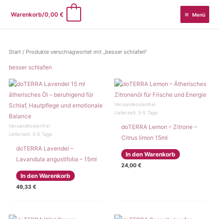
Zum
0
Warenkorb/
0,00
€
Menü
Inhalt
springen
Start
/ Produkte verschlagwortet mit „besser schlafen“
besser schlafen
Versandkostenfrei
Lieferzeit:
3-5 Tage
doTERRA Lemon – Zitrone –
Versandkostenfrei
Lieferzeit:
3-5 Tage
Citrus limon 15ml
doTERRA Lavendel –
In den Warenkorb
Lavandula angustifolia – 15ml
24,00
€
In den Warenkorb
49,33
€