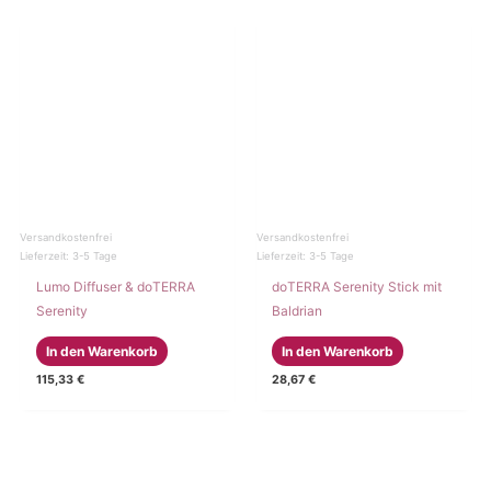
Versandkostenfrei
Versandkostenfrei
Lieferzeit:
3-5 Tage
Lieferzeit:
3-5 Tage
Lumo Diffuser & doTERRA
doTERRA Serenity Stick mit
Serenity
Baldrian
In den Warenkorb
In den Warenkorb
115,33
€
28,67
€