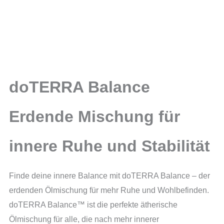
Beschreibung
Menge
Zusätzliche Information
Produktsicherheit
Rezensionen (0)
doTERRA Balance
Erdende Mischung für
innere Ruhe und Stabilität
Finde deine innere Balance mit doTERRA Balance – der
erdenden Ölmischung für mehr Ruhe und Wohlbefinden.
doTERRA Balance™ ist die perfekte ätherische
Ölmischung für alle, die nach mehr innerer