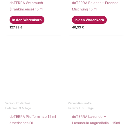
doTERRA Weihrauch
doTERRA Balance – Erdende
(Frankincense) 15 ml
Mischung 15 ml
In den Warenkorb
In den Warenkorb
127,33
€
40,33
€
Versandkostenfrei
Versandkostenfrei
Lieferzeit:
3-5 Tage
Lieferzeit:
3-5 Tage
doTERRA Pfefferminze 15 ml
doTERRA Lavendel –
ätherisches Öl
Lavandula angustifolia – 15ml