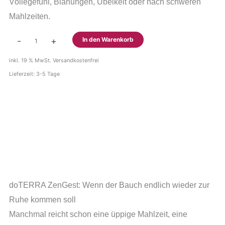
Völlegefühl, Blähungen, Übelkeit oder nach schweren
Mahlzeiten.
doTERRA
-
+
In den Warenkorb
ZenGest
Ölmischung
inkl. 19 % MwSt.
Versandkostenfrei
15
Lieferzeit:
3-5 Tage
ml
Menge
Beschreibung
Zusätzliche Information
Produktsicherheit
Rezensionen (0)
doTERRA ZenGest: Wenn der Bauch endlich wieder zur
Ruhe kommen soll
Manchmal reicht schon eine üppige Mahlzeit, eine